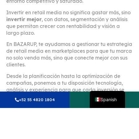
entorno competitivo y saturado.
Invertir en retail media no significa gastar más, sino
invertir mejor
, con datos, segmentación y análisis
que permitan crecer con rentabilidad y visión a
largo plazo.
En BAZARUP, te ayudamos a gestionar tu estrategia
de retail media en marketplaces para que tu marca
no solo venda más, sino que conecte mejor con sus
clientes.
Desde la planificación hasta la optimización de
campañas, ponemos a tu disposición tecnología,
English
análisis y experiencia para que cada inversión se
traduzca en resultados medibles y sostenibles.
¿Listo
Spanish
+52 55 4820 1804
Whatsapp
para llevar tu presencia digital al siguiente nivel?
Contáctanos