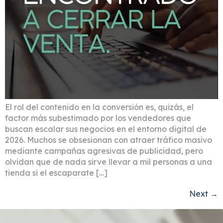
El rol del contenido en la conversión es, quizás, el
factor más subestimado por los vendedores que
buscan escalar sus negocios en el entorno digital de
2026. Muchos se obsesionan con atraer tráfico masivo
mediante campañas agresivas de publicidad, pero
olvidan que de nada sirve llevar a mil personas a una
tienda si el escaparate […]
Next
→