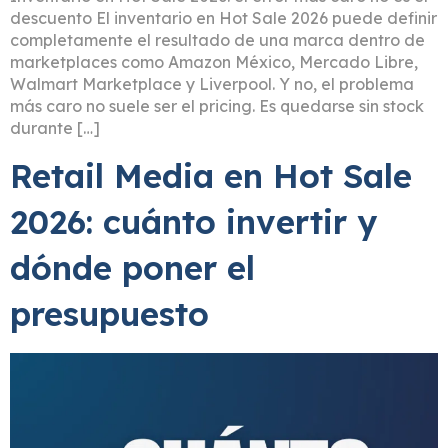
descuento El inventario en Hot Sale 2026 puede definir
completamente el resultado de una marca dentro de
marketplaces como Amazon México, Mercado Libre,
Walmart Marketplace y Liverpool. Y no, el problema
más caro no suele ser el pricing. Es quedarse sin stock
durante […]
Retail Media en Hot Sale
2026: cuánto invertir y
dónde poner el
presupuesto