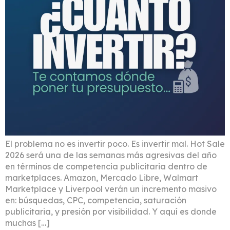
El problema no es invertir poco. Es invertir mal. Hot Sale
2026 será una de las semanas más agresivas del año
en términos de competencia publicitaria dentro de
marketplaces. Amazon, Mercado Libre, Walmart
Marketplace y Liverpool verán un incremento masivo
en: búsquedas, CPC, competencia, saturación
publicitaria, y presión por visibilidad. Y aquí es donde
muchas […]