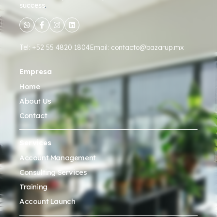
success
.
Tel: +52 55 4820 1804
Email: contacto@bazarup.mx
Empresa
Home
About Us
Contact
Services
Account Management
Consulting Services
Training
Account Launch