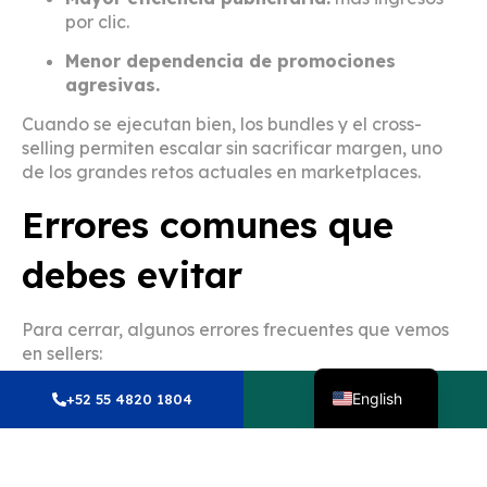
por clic.
Menor dependencia de promociones
agresivas.
Cuando se ejecutan bien, los bundles y el cross-
selling permiten escalar sin sacrificar margen, uno
de los grandes retos actuales en marketplaces.
Errores comunes que
debes evitar
Para cerrar, algunos errores frecuentes que vemos
en sellers:
Spanish
Crear bundles sin lógica para el cliente.
English
+52 55 4820 1804
Whatsapp
No optimizar el contenido del paquete.
Competir solo por precio.