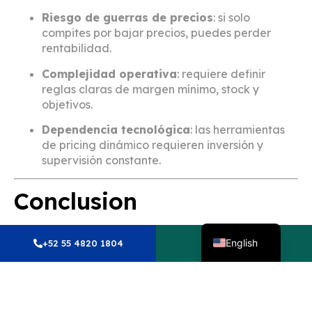
Riesgo de guerras de precios
: si solo
compites por bajar precios, puedes perder
rentabilidad.
Complejidad operativa
: requiere definir
reglas claras de margen mínimo, stock y
objetivos.
Dependencia tecnológica
: las herramientas
de pricing dinámico requieren inversión y
supervisión constante.
Conclusion
Spanish
El
pricing dinámico en marketplaces
es más que
English
+52 55 4820 1804
Whatsapp
una táctica de competencia: es una
estrategia de
rentabilidad y escalabilidad
. Permite a las marcas
competir de manera inteligente, adaptarse al
comportamiento del consumidor y maximizar sus